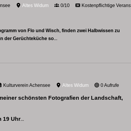
ensee
Altes Widum
0/10
Kostenpflichtige Verans
gramm von Flo und Wisch, finden zwei Halbwissen zu
n der Gerüchteküche so
...
Kulturverein Achensee
Altes Widum
0 Aufrufe
meiner schönsten Fotografien der Landschaft,
m 19 Uhr
...