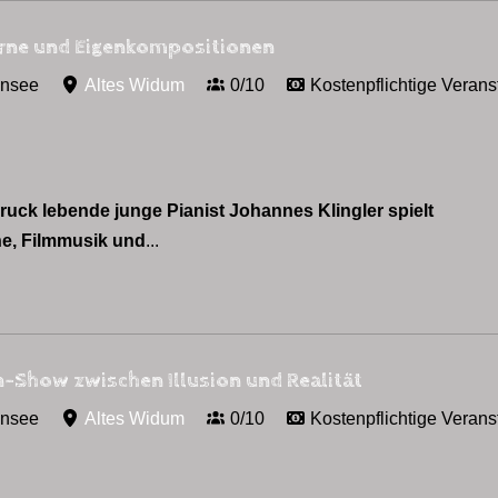
erne und Eigenkompositionen
ensee
Altes Widum
0/10
Kostenpflichtige Verans
uck lebende junge Pianist Johannes Klingler spielt
ne, Filmmusik und
...
-Show zwischen Illusion und Realität
ensee
Altes Widum
0/10
Kostenpflichtige Verans