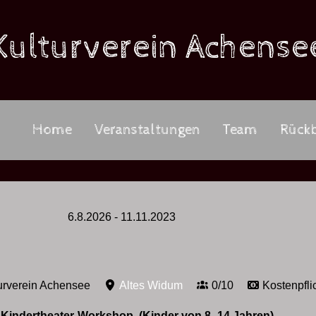
Kulturverein Achense
Home
Veranstaltungen
Team
Rückb
6.8.2026
-
11.11.2023
urverein Achensee
Altes Widum
0/10
Kostenpfli
n Kindertheater-Workshop .(Kinder von 8 -14 Jahren)