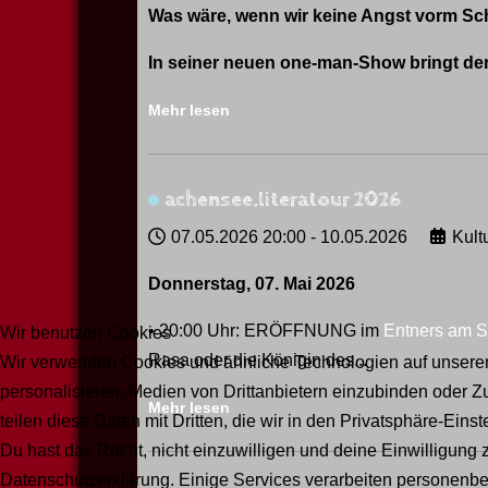
Was wäre, wenn wir keine Angst vorm Sch
In seiner neuen one-man-Show bringt der 
Mehr lesen
achensee.literatour 2026
07.05.2026
20:00
-
10.05.2026
Kult
Donnerstag, 07. Mai 2026
• 20:00 Uhr: ERÖFFNUNG im
Entners am 
Wir benutzen Cookies
Rasa oder die Königin des...
Wir verwenden Cookies und ähnliche Technologien auf unserer 
personalisieren, Medien von Drittanbietern einzubinden oder Zu
Mehr lesen
teilen diese Daten mit Dritten, die wir in den Privatsphäre-Ein
Du hast das Recht, nicht einzuwilligen und deine Einwilligung 
Datenschutzerklärung. Einige Services verarbeiten personenbe