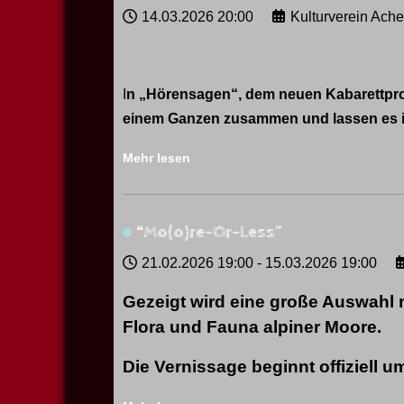
14.03.2026
20:00
Kulturverein Ach
I
n „Hörensagen“, dem neuen Kabarettpro
einem Ganzen zusammen und lassen es i
Mehr lesen
“Mo(o)re-Or-Less”
21.02.2026
19:00
-
15.03.2026
19:00
Gezeigt wird eine große Auswahl 
Flora und Fauna alpiner Moore.
Die Vernissage beginnt offiziell u