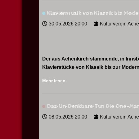
Klaviermusik von Klassik bis Mod
30.05.2026
20:00
Kulturverein Ach
Der aus Achenkirch stammende, in Innsbr
Klavierstücke von Klassik bis zur Moder
Mehr lesen
Das•Un•Denkbare•Tun Die One-Man
08.05.2026
20:00
Kulturverein Ach