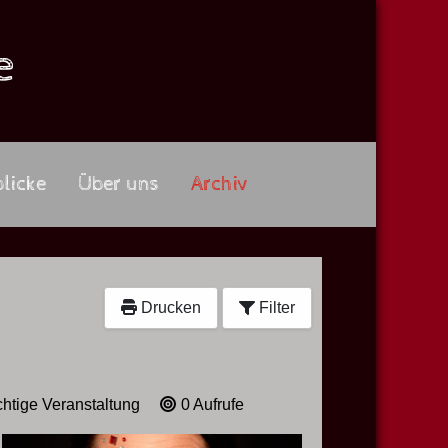
e
licke
Über uns
Archiv
Drucken
Filter
chtige Veranstaltung
0 Aufrufe