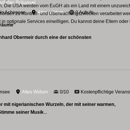
and der Träume!
den. Die USA werden vom EuGH als ein Land mit einem unzure
ein Achensee
Altes Widum
0 Aufrufe
hörden zu Kontroll- und Überwachungszwecken verarbeitet wer
 in optionale Services einwilligen. Du kannst deine Eltern oder 
Träume“
inhard Obermeir durch eine der schönsten
ensee
Altes Widum
0/10
Kostenpflichtige Verans
 mit nigerianischen Wurzeln, der mit seiner warmen,
Stimme seiner Musik
...