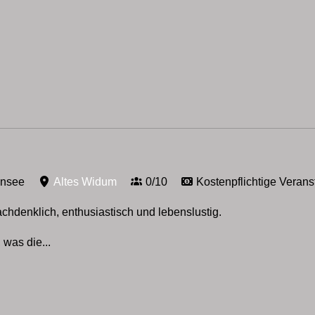
ensee
Altes Widum
0/10
Kostenpflichtige Verans
nachdenklich, enthusiastisch und lebenslustig.
 was die...