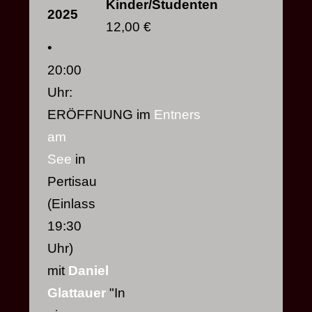
Kinder/Studenten
2025
12,00 €
•
20:00
Uhr:
ERÖFFNUNG im
Entners
am
See
in
Pertisau
(Einlass
19:30
Uhr)
mit
Daniel
Glattauer
"In