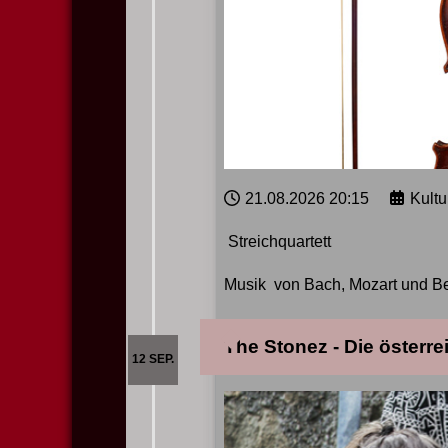
21.08.2026
20:15
Kult
Streichquartett
Musik von Bach, Mozart und B
The Stonez - Die österr
12 SEP.
Ticketreservierung über
info@kulturverein.achensee.at