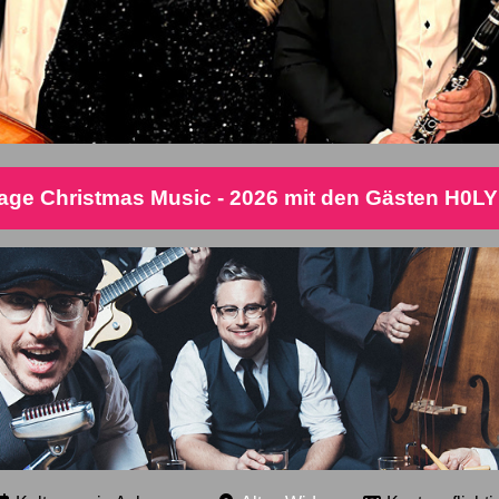
rverein Achensee
Altes Widum
Kostenpflichtige Vera
age Christmas Music - 2026 mit den Gästen H0
t entführt sein Publikum in die goldene Ära des Swing – in 