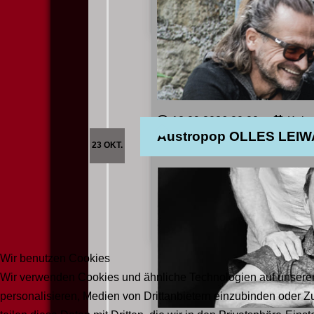
Mehr lesen
12.09.2026
20:00
Kult
Austropop OLLES LEI
23 OKT.
LEBENDIG, AUTHE
Begeben Sie sich auf eine mus
Mehr lesen
Wir benutzen Cookies
Wir verwenden Cookies und ähnliche Technologien auf unserer 
personalisieren, Medien von Drittanbietern einzubinden oder Zu