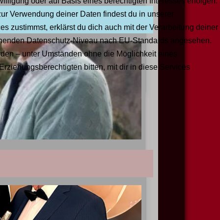
illigung oder auf Basis eines berechtigten Interesses erfolgen.
nstaltung
zur Verwendung deiner Daten findest du in unserer
 zustimmst, erklärst du dich auch mit der Verarbeitung deiner
ichenden Datenschutz-Niveau nach EU-Standards angesehen.
den – unter Umständen ohne die Möglichkeit eines
Erziehungsberechtigten bitten, mit dir in diese Services
nstaltung