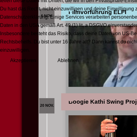
teilen diese Daten mit Dritten, die wir in den Privatsphäre-Ein
23.10.2026
20:00
Kult
Du hast das Recht, nicht einzuwilligen und deine Einwilligung 
Filmvorführung ELFI
6 NOV.
Datenschutzerklärung. Einige Services verarbeiten personenbe
Ein reines Best-of-Programm 
Daten in den USA gemäß Art. 49 (1) lit. a DSGVO einverstan
Die Musik, die unter dem
...
Insbesondere besteht das Risiko, dass deine Daten von US-Be
Rechtsbehelfs. Du bist unter 16 Jahre alt? Dann kannst du nicht
Mehr lesen
einzuwilligen.
Akzeptieren
Ablehnen
06.11.2026
19:00
Kultu
Boogie Kathi Swing Proje
20 NOV.
Elfi
ist ein
österreichischer
Spie
mit Sofia
...
Mehr lesen