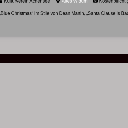
Kulturverein Achensee
Altes Widum
Kostenpflichti
Blue Christmas“ im Stile von Dean Martin, „Santa Clause is Back