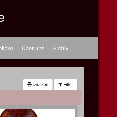
e
licke
Über uns
Archiv
Drucken
Filter