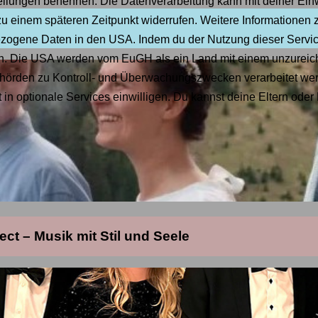
stellungen benennen. Die Datenverarbeitung kann mit deiner Einw
urverein Achensee
Altes Widum
Kostenpflichtige Vera
zu einem späteren Zeitpunkt widerrufen. Weitere Informationen 
zogene Daten in den USA. Indem du der Nutzung dieser Services
ist den vier Männern eindeutig zu wenig.
den. Die USA werden vom EuGH als ein Land mit einem unzure
hörden zu Kontroll- und Überwachungszwecken verarbeitet wer
 in optionale Services einwilligen. Du kannst deine Eltern oder 
rverein Achensee
Altes Widum
Kostenpflichtige Vera
ct – Musik mit Stil und Seele
lfilm aus dem Jahr
2024
von Regisseurin
Anita Lackenberger