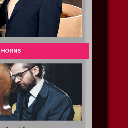
nstaltung
LY HORNS
eine Zeit,
...