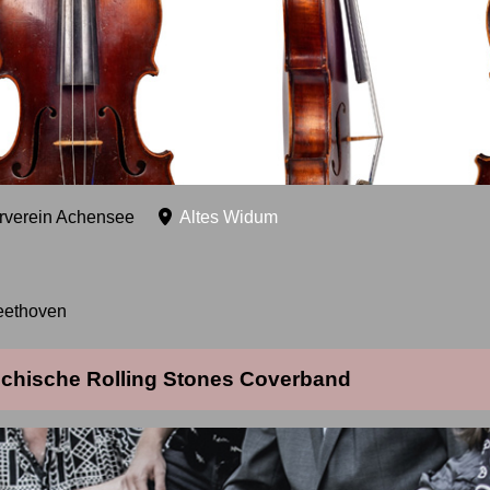
urverein Achensee
Altes Widum
eethoven
eichische Rolling Stones Coverband