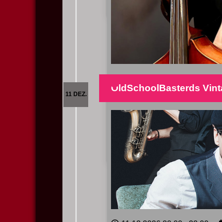
20.11.2026
20:00
Kultu
OldSchoolBasterds Vint
11 DEZ.
Das Boogie Kathi Swing Projec
Mehr lesen