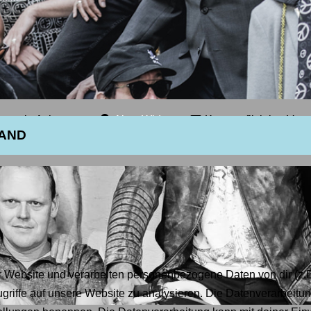
urverein Achensee
Altes Widum
Kostenpflichtige Vera
WAND
NTISCH, SPÜRBAR!
ikalische Zeitreise mit Österreichs
...
Website und verarbeiten personenbezogene Daten von dir (z.B.
griffe auf unsere Website zu analysieren. Die Datenverarbeitung