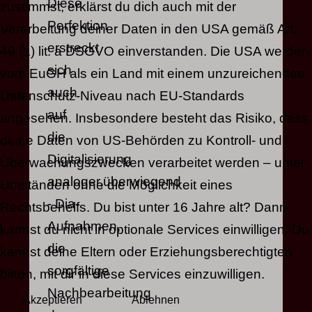
Diese
zustimmst, erklärst du dich auch mit der
Perfektion
Verarbeitung deiner Daten in den USA gemäß Art.
erstreckt
49 (1) lit. a DSGVO einverstanden. Die USA werden
sich
vom EuGH als ein Land mit einem unzureichenden
auch
Datenschutz-Niveau nach EU-Standards
auf
angesehen. Insbesondere besteht das Risiko, dass
die
deine Daten von US-Behörden zu Kontroll- und
Digitalisierung
Überwachungszwecken verarbeitet werden – unter
analoger,überwiegend
Umständen ohne die Möglichkeit eines
- Dia-
Rechtsbehelfs. Du bist unter 16 Jahre alt? Dann
Aufnahmen,
kannst du nicht in optionale Services einwilligen. Du
die
kannst deine Eltern oder Erziehungsberechtigten
sorgfältige
bitten, mit dir in diese Services einzuwilligen.
Nachbearbeitung
Akzeptieren
Ablehnen