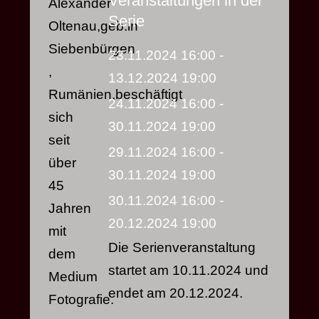
Veranstaltungen in der
Alexander
Serie
Oltenau,geb.in
Siebenbürgen
23.11.2024
16:00
-
,
13.12.2024
19:00
Rumänien,beschäftigt
24.11.2024
16:00
-
sich
30.11.2024
19:00
seit
29.11.2024
16:00
-
über
30.11.2024
19:00
45
30.11.2024
16:00
-
Jahren
20.12.2024
19:00
mit
Die Serienveranstaltung
dem
startet am 10.11.2024 und
Medium
endet am 20.12.2024.
Fotografie.