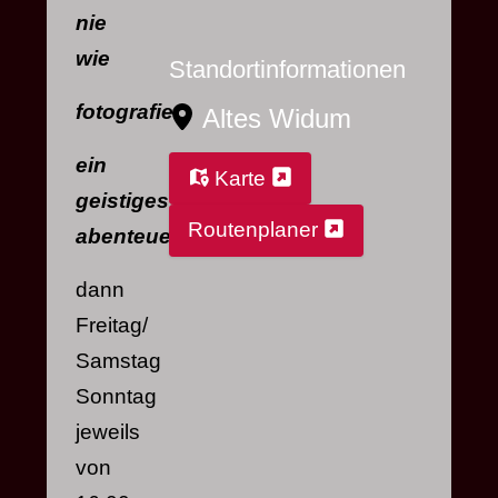
nie
wie
Standortinformationen
fotografie
Altes Widum
ein
Karte
geistiges
Routenplaner
abenteuer
dann
Freitag/
Samstag
Sonntag
jeweils
von