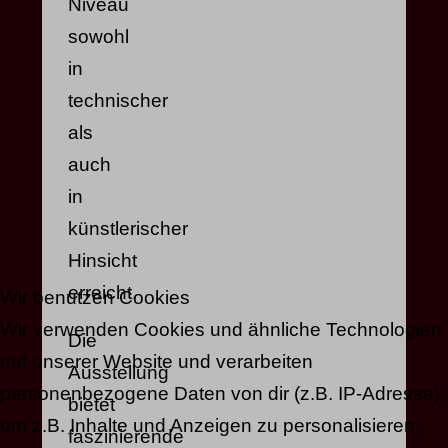
Niveau
sowohl
in
technischer
als
auch
in
künstlerischer
Hinsicht
erreicht.
Wir benutzen Cookies
Wir verwenden Cookies und ähnliche Technologien
Die
auf unserer Website und verarbeiten
Ausstellung
personenbezogene Daten von dir (z.B. IP-Adresse),
bietet
um z.B. Inhalte und Anzeigen zu personalisieren,
faszinierende