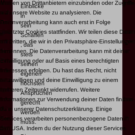
Medien von Drittanbietern einzubinden oder Zugriffe
Einblicke
auf unsere Website zu analysieren. Die
in
Datenverarbeitung kann auch erst in Folge
sein
gesetzter Cookies stattfinden. Wir teilen diese Daten
Schaffen
mit Dritten, die wir in den Privatsphäre-Einstellungen
, das
benennen. Die Datenverarbeitung kann mit deiner
stets
Einwilligung oder auf Basis eines berechtigten
seinen
Interesses erfolgen. Du hast das Recht, nicht
eigenen
einzuwilligen und deine Einwilligung zu einem
höchsten
späteren Zeitpunkt widerrufen. Weitere
Ansprüchen
Informationen zur Verwendung deiner Daten findest
gerecht
du in unserer Datenschutzerklärung. Einige
werden
Services verarbeiten personenbezogene Daten in
muss.
den USA. Indem du der Nutzung dieser Services