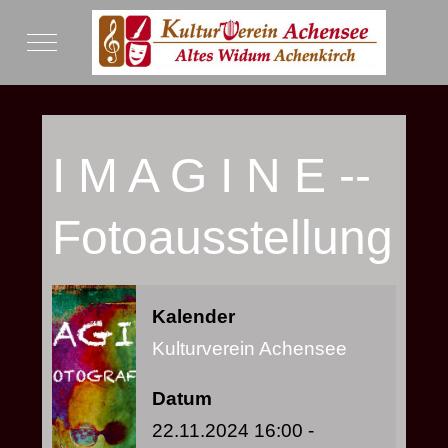
Mobile Menu Toggle
I M A G I N E --
Fotoausstellung
Kalender
Kulturverein Achensee
Datum
22.11.2024
16:00
-