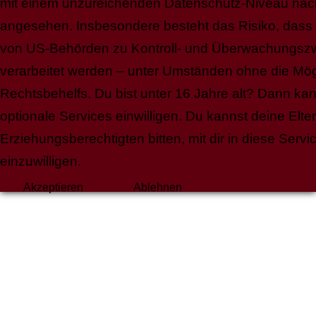
mit einem unzureichenden Datenschutz-Niveau na
angesehen. Insbesondere besteht das Risiko, dass
von US-Behörden zu Kontroll- und Überwachungs
verarbeitet werden – unter Umständen ohne die Mögl
Rechtsbehelfs. Du bist unter 16 Jahre alt? Dann kann
optionale Services einwilligen. Du kannst deine Elte
Erziehungsberechtigten bitten, mit dir in diese Servi
einzuwilligen.
Akzeptieren
Ablehnen