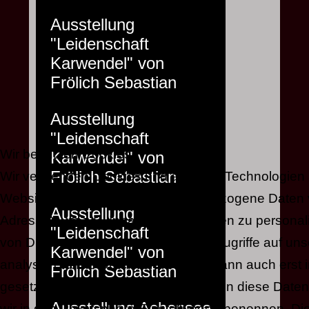
Ausstellung
"Leidenschaft
Karwendel" von
Frölich Sebastian
Ausstellung
"Leidenschaft
Wir benutzen Cookies
Karwendel" von
Frölich Sebastian
Wir verwenden Cookies und ähnliche Technologien 
Website und verarbeiten personenbezogene Daten vo
Ausstellung
Adresse), um z.B. Inhalte und Anzeigen zu personal
"Leidenschaft
von Drittanbietern einzubinden oder Zugriffe auf un
Karwendel" von
analysieren. Die Datenverarbeitung kann auch erst 
Frölich Sebastian
gesetzter Cookies stattfinden. Wir teilen diese Daten 
Ausstellung Achensee
wir in den Privatsphäre-Einstellungen benennen. Di