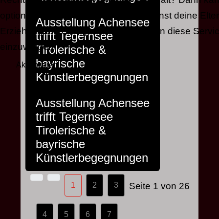
optionale Services einwilligen. Du kannst deine Elte
Ausstellung Achensee
Erziehungsberechtigten bitten, mit dir in diese Servi
trifft Tegernsee
einzuwilligen.
Tirolerische &
bayrische
Akzeptieren
Ablehnen
Künstlerbegegnungen
Ausstellung Achensee
trifft Tegernsee
Tirolerische &
bayrische
Künstlerbegegnungen
1
2
3
Seite 1 von 26
4
5
6
7